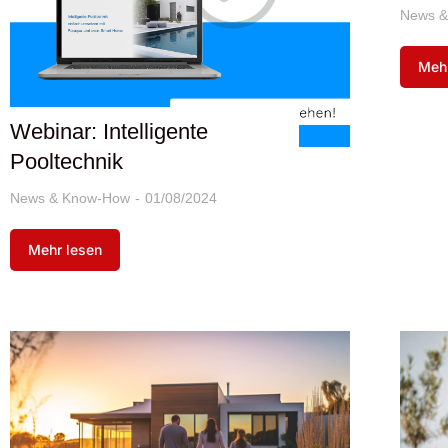
News &
Mehr
Webinar: Intelligente
Pooltechnik
News & Know-How
01/08/2024
Mehr lesen