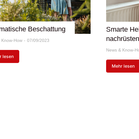
matische Beschattung
Smarte He
nachrüste
 Know-How
07/09/2023
News & Know-H
 lesen
Mehr lesen