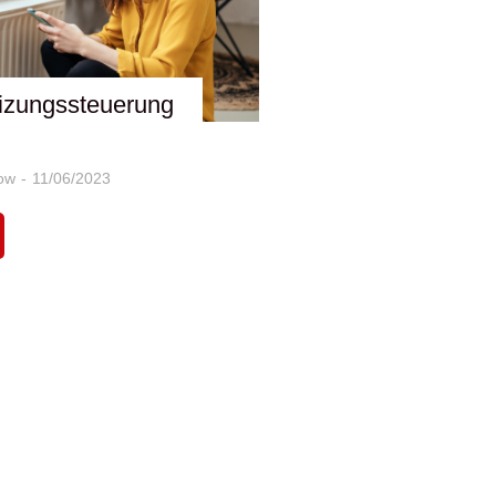
izungssteuerung
n
ow
11/06/2023