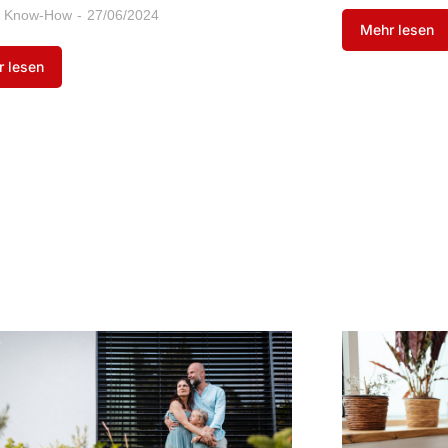
 Know-How
27/06/2024
Mehr lesen
 lesen