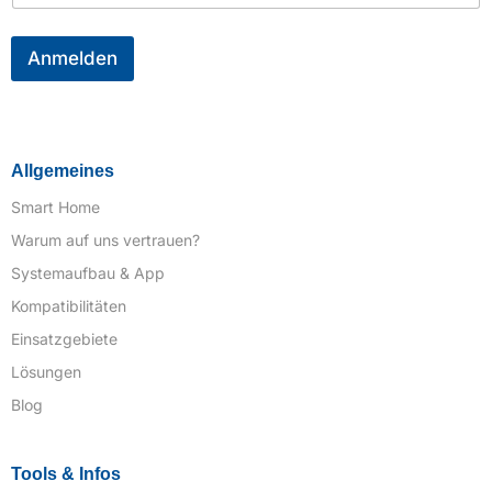
M
a
i
Anmelden
l
*
Allgemeines
Smart Home
Warum auf uns vertrauen?
Systemaufbau & App
Kompatibilitäten
Einsatzgebiete
Lösungen
Blog
Tools & Infos