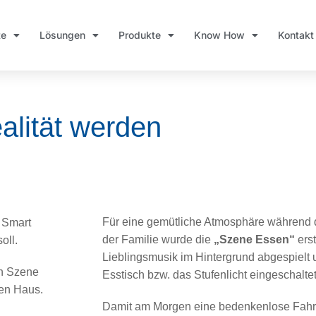
te
Lösungen
Produkte
Know How
Kontakt
lität werden
Für eine gemütliche Atmosphäre während
 Smart
der Familie wurde die
„Szene Essen“
erst
oll.
Lieblingsmusik im Hintergrund abgespielt 
in Szene
Esstisch bzw. das Stufenlicht eingeschalte
ten Haus.
Damit am Morgen eine bedenkenlose Fahrt 