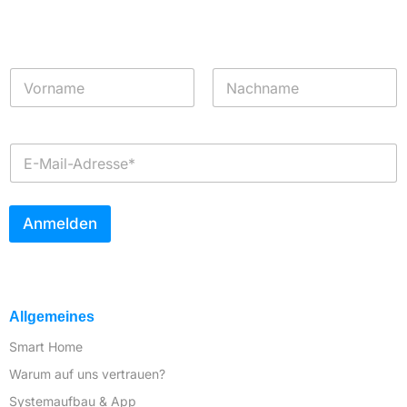
Neuheiten informiert werden?
N
a
m
Vorname
Nachname
e
*
E
-
M
a
i
Anmelden
l
*
Allgemeines
Smart Home
Warum auf uns vertrauen?
Systemaufbau & App